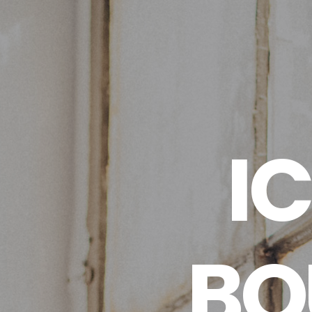
I
C
B
O