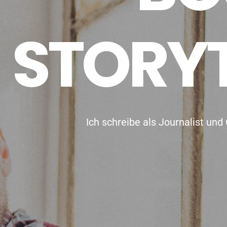
S
T
O
R
Y
Ich schreibe als Journalist und