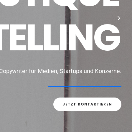
T
E
L
L
I
N
G
 Copywriter für Medien, Startups und Konzerne.
JETZT KONTAKTIEREN