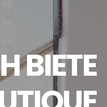
H
B
I
E
T
E
U
T
I
Q
U
E