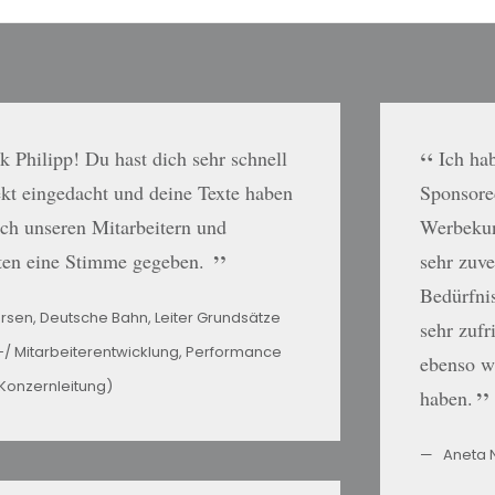
 Philipp! Du hast dich sehr schnell
Ich ha
ekt eingedacht und deine Texte haben
Sponsore
sch unseren Mitarbeitern und
Werbekund
ten eine Stimme gegeben.
sehr zuve
Bedürfnis
ersen, Deutsche Bahn, Leiter Grundsätze
sehr zufr
-/ Mitarbeiterentwicklung, Performance
ebenso wi
onzernleitung)
haben.
Aneta 